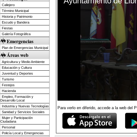
Ayuntamiento de Libri
of
Callejero
0
Término Municipal
seconds
Historia y Patrimonio
Escudo y Bandera
Fiestas
Galería Fotográfica
Emergencias
Plan de Emergencias Municipal
Áreas web
Agricultura y Medio Ambiente
Educación y Cultura
Juventud y Deportes
Turismo
Festejos
Hacienda
Empleo, Formación y
Desarrollo Local
Industria y Nuevas Tecnologías
Para verlo en diferido, accede a
la web del
Sanidad y Servicios Sociales
Mujer y Participación
Ciudadana
Personal
Policía Local y Emergencias