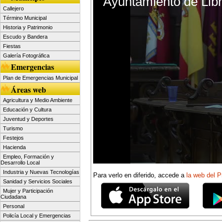
Ayuntamiento de Libri
of
Callejero
0
Término Municipal
seconds
Historia y Patrimonio
Escudo y Bandera
Fiestas
Galería Fotográfica
Emergencias
Plan de Emergencias Municipal
Áreas web
Agricultura y Medio Ambiente
Educación y Cultura
Juventud y Deportes
Turismo
Festejos
Hacienda
Empleo, Formación y
Desarrollo Local
Industria y Nuevas Tecnologías
Para verlo en diferido, accede a
la web del
Sanidad y Servicios Sociales
Mujer y Participación
Ciudadana
Personal
Policía Local y Emergencias