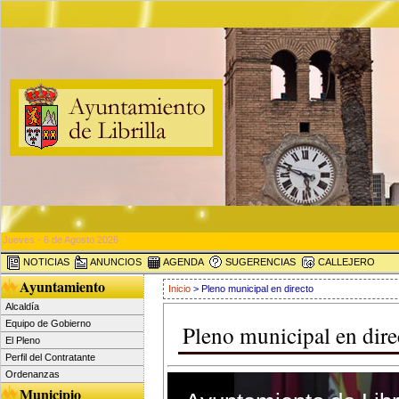
Jueves - 6 de Agosto 2026
NOTICIAS
ANUNCIOS
AGENDA
SUGERENCIAS
CALLEJERO
Ayuntamiento
Inicio
> Pleno municipal en directo
Alcaldía
Equipo de Gobierno
Pleno municipal en dire
El Pleno
Perfil del Contratante
Ordenanzas
0
Municipio
seconds