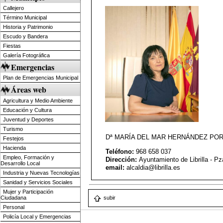
Callejero
Término Municipal
Historia y Patrimonio
Escudo y Bandera
Fiestas
Galería Fotográfica
Emergencias
Plan de Emergencias Municipal
Áreas web
Agricultura y Medio Ambiente
Educación y Cultura
Juventud y Deportes
Turismo
Dª MARÍA DEL MAR HERNÁNDEZ PO
Festejos
Hacienda
Teléfono:
968 658 037
Empleo, Formación y
Dirección:
Ayuntamiento de Librilla - Pza
Desarrollo Local
email:
alcaldia@librilla.es
Industria y Nuevas Tecnologías
Sanidad y Servicios Sociales
Mujer y Participación
Ciudadana
subir
Personal
Policía Local y Emergencias