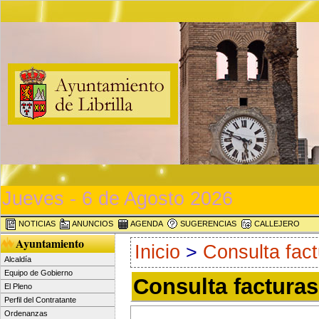
Jueves - 6 de Agosto 2026
NOTICIAS
ANUNCIOS
AGENDA
SUGERENCIAS
CALLEJERO
Ayuntamiento
Inicio
>
Consulta fac
Alcaldía
Equipo de Gobierno
Consulta facturas
El Pleno
Perfil del Contratante
Ordenanzas