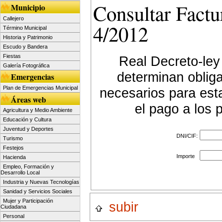
Consultar Factu
Municipio
Callejero
4/2012
Término Municipal
Historia y Patrimonio
Escudo y Bandera
Fiestas
Real Decreto-ley
Galería Fotográfica
determinan oblig
Emergencias
Plan de Emergencias Municipal
necesarios para est
Áreas web
el pago a los 
Agricultura y Medio Ambiente
Educación y Cultura
Juventud y Deportes
DNI/CIF:
Turismo
Festejos
Importe
Hacienda
Empleo, Formación y
Desarrollo Local
Industria y Nuevas Tecnologías
Sanidad y Servicios Sociales
Mujer y Participación
subir
Ciudadana
Personal