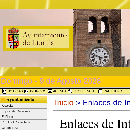
Domingo - 9 de Agosto 2026
NOTICIAS
ANUNCIOS
AGENDA
SUGERENCIAS
CALLEJERO
Ayuntamiento
Inicio
> Enlaces de I
Alcaldía
Equipo de Gobierno
Enlaces de In
El Pleno
Perfil del Contratante
Ordenanzas