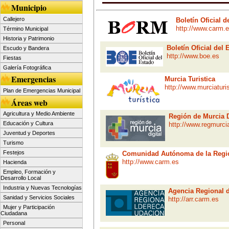
Municipio
Callejero
Boletín Oficial 
http://www.carm.
Término Municipal
Historia y Patrimonio
Boletín Oficial del 
Escudo y Bandera
http://www.boe.es
Fiestas
Galería Fotográfica
Emergencias
Murcia Turistica
http://www.murciaturi
Plan de Emergencias Municipal
Áreas web
Agricultura y Medio Ambiente
Región de Murcia D
Educación y Cultura
http://www.regmurc
Juventud y Deportes
Turismo
Festejos
Comunidad Autónoma de la Regi
http://www.carm.es
Hacienda
Empleo, Formación y
Desarrollo Local
Industria y Nuevas Tecnologías
Agencia Regional 
Sanidad y Servicios Sociales
http://arr.carm.es
Mujer y Participación
Ciudadana
Personal