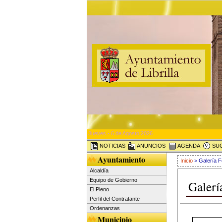
Jueves - 6 de Agosto 2026
NOTICIAS
ANUNCIOS
AGENDA
SUG
Ayuntamiento
Inicio
> Galería F
Alcaldía
Equipo de Gobierno
Galerí
El Pleno
Perfil del Contratante
Ordenanzas
Municipio