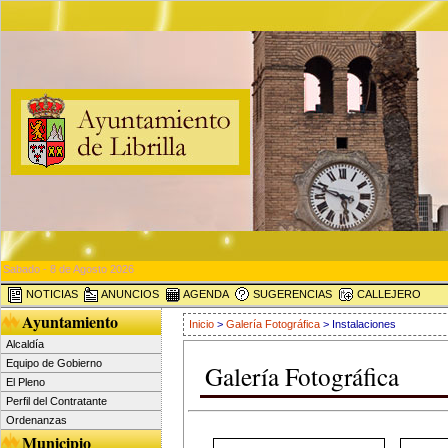
Sabado - 8 de Agosto 2026
NOTICIAS
ANUNCIOS
AGENDA
SUGERENCIAS
CALLEJERO
Ayuntamiento
Inicio
>
Galería Fotográfica
> Instalaciones
Alcaldía
Equipo de Gobierno
Galería Fotográfica
El Pleno
Perfil del Contratante
Ordenanzas
Municipio