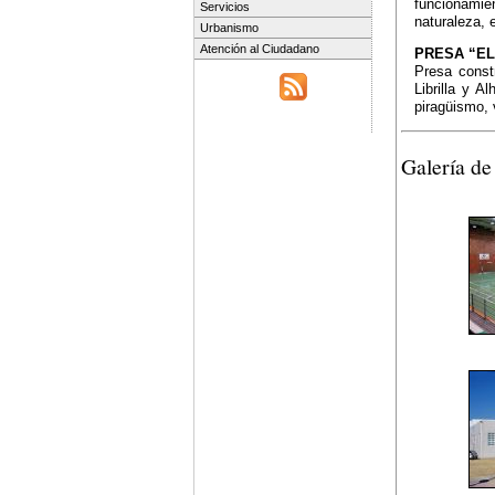
funcionamien
Servicios
naturaleza, 
Urbanismo
Atención al Ciudadano
PRESA “E
Presa const
Librilla y 
piragüismo, 
Galería de