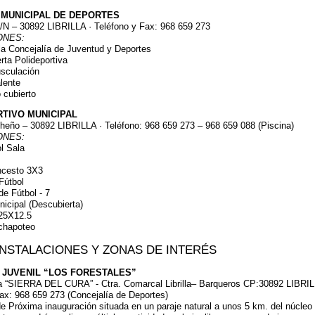
 MUNICIPAL DE DEPORTES
/N – 30892 LIBRILLA · Teléfono y Fax: 968 659 273
ONES:
 la Concejalía de Juventud y Deportes
erta Polideportiva
usculación
alente
 cubierto
TIVO MUNICIPAL
heño – 30892 LIBRILLA · Teléfono: 968 659 273 – 968 659 088 (Piscina)
ONES:
ol Sala
s
oncesto 3X3
Fútbol
e Fútbol - 7
nicipal (Descubierta)
 25X12.5
 chapoteo
INSTALACIONES Y ZONAS DE INTERÉS
 JUVENIL “LOS FORESTALES”
la “SIERRA DEL CURA” - Ctra. Comarcal Librilla– Barqueros CP:30892 LIBRI
ax: 968 659 273 (Concejalía de Deportes)
de Próxima inauguración situada en un paraje natural a unos 5 km. del núcleo