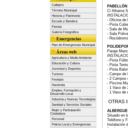
Callejero
PABELLÓN
Término Municipal
C/ Alhama S
INSTALACI
Historia y Patrimonio
- Oficina de
Escudo y Bandera
- Pista Cubi
Fiestas
- Sala de M
Galería Fotográfica
- Sala Poliv
Emergencias
- Rocódromo
Plan de Emergencias Municipal
POLIDEPOR
Áreas web
Paraje Manc
INSTALACI
Agricultura y Medio Ambiente
- Pista Fútb
Educación y Cultura
- Pista Teni
Juventud y Deportes
- Pista Bal
- Campo de 
Turismo
- 2 Campos d
Festejos
- Piscina Mu
Hacienda
· 1 Vaso de
Empleo, Formación y
· 1 Vaso de
Desarrollo Local
Industria y Nuevas Tecnologías
OTRAS 
Sanidad y Servicios Sociales
Mujer y Participación
ALBERGUE
Ciudadana
Situado en 
Personal
Teléfono y F
Instalación 
Policía Local y Emergencias