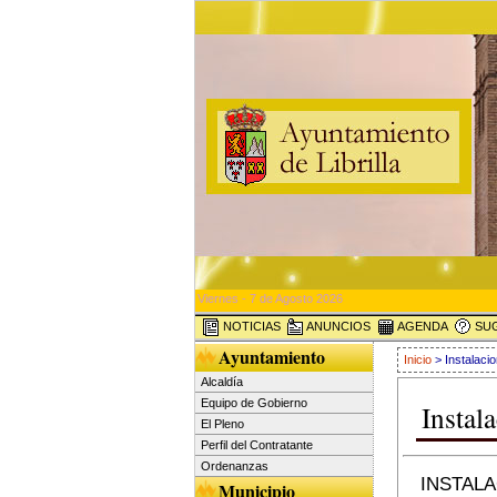
Viernes - 7 de Agosto 2026
NOTICIAS
ANUNCIOS
AGENDA
SUG
Ayuntamiento
Inicio
> Instalaci
Alcaldía
Equipo de Gobierno
Instal
El Pleno
Perfil del Contratante
Ordenanzas
INSTAL
Municipio