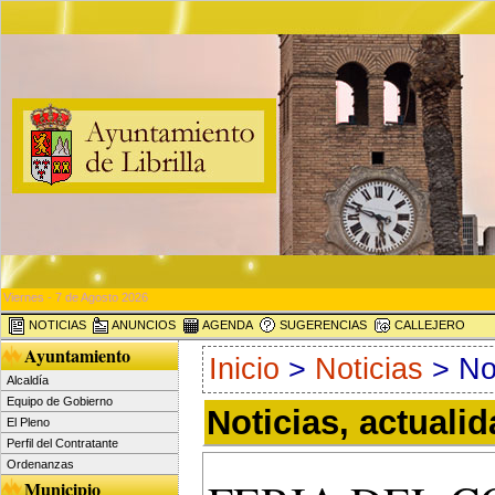
Viernes - 7 de Agosto 2026
NOTICIAS
ANUNCIOS
AGENDA
SUGERENCIAS
CALLEJERO
Ayuntamiento
Inicio
>
Noticias
> Not
Alcaldía
Equipo de Gobierno
Noticias, actuali
El Pleno
Perfil del Contratante
Ordenanzas
Municipio