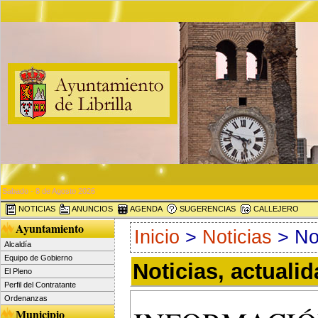
Sabado - 8 de Agosto 2026
NOTICIAS
ANUNCIOS
AGENDA
SUGERENCIAS
CALLEJERO
Ayuntamiento
Inicio
>
Noticias
> Not
Alcaldía
Equipo de Gobierno
Noticias, actuali
El Pleno
Perfil del Contratante
Ordenanzas
Municipio