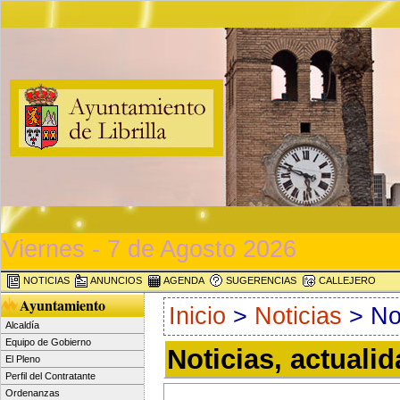
Viernes - 7 de Agosto 2026
NOTICIAS
ANUNCIOS
AGENDA
SUGERENCIAS
CALLEJERO
Ayuntamiento
Inicio
>
Noticias
> Not
Alcaldía
Equipo de Gobierno
Noticias, actuali
El Pleno
Perfil del Contratante
Ordenanzas