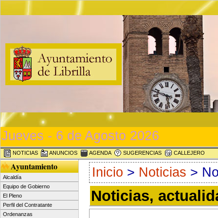
Jueves - 6 de Agosto 2026
NOTICIAS
ANUNCIOS
AGENDA
SUGERENCIAS
CALLEJERO
Ayuntamiento
Inicio
>
Noticias
> Not
Alcaldía
Equipo de Gobierno
Noticias, actuali
El Pleno
Perfil del Contratante
Ordenanzas