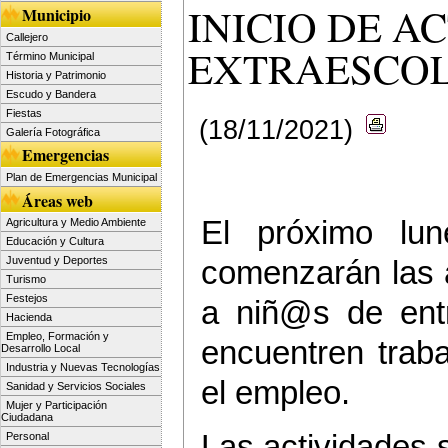
INICIO DE A
Municipio
Callejero
EXTRAESCOL
Término Municipal
Historia y Patrimonio
Escudo y Bandera
Fiestas
(18/11/2021)
Galería Fotográfica
Emergencias
Plan de Emergencias Municipal
Áreas web
El próximo lu
Agricultura y Medio Ambiente
Educación y Cultura
Juventud y Deportes
comenzarán las a
Turismo
Festejos
a niñ@s de ent
Hacienda
Empleo, Formación y
encuentren trab
Desarrollo Local
Industria y Nuevas Tecnologías
el empleo.
Sanidad y Servicios Sociales
Mujer y Participación
Ciudadana
Las actividades
Personal