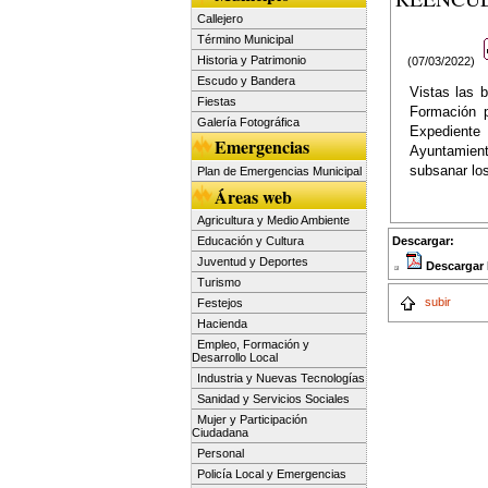
Callejero
Término Municipal
Historia y Patrimonio
(07/03/2022)
Escudo y Bandera
Vistas las 
Fiestas
Formación p
Galería Fotográfica
Expediente 
Emergencias
Ayuntamiento
subsanar los
Plan de Emergencias Municipal
Áreas web
Agricultura y Medio Ambiente
Descargar:
Educación y Cultura
Juventud y Deportes
Descargar
Turismo
subir
Festejos
Hacienda
Empleo, Formación y
Desarrollo Local
Industria y Nuevas Tecnologías
Sanidad y Servicios Sociales
Mujer y Participación
Ciudadana
Personal
Policía Local y Emergencias