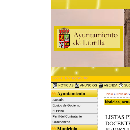
Jueves - 6 de Agosto 2026
NOTICIAS
ANUNCIOS
AGENDA
SUG
Ayuntamiento
Inicio
>
Noticias
>
Alcaldía
Noticias, act
Equipo de Gobierno
El Pleno
LISTAS 
Perfil del Contratante
DOCENTE
Ordenanzas
Municipio
REENCUE