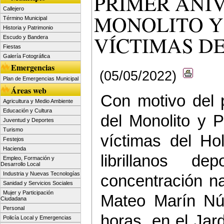
PRIMER ANI
Callejero
MONOLITO Y
Término Municipal
Historia y Patrimonio
VÍCTIMAS D
Escudo y Bandera
Fiestas
Galería Fotográfica
Emergencias
(05/05/2022)
Plan de Emergencias Municipal
Áreas web
Con motivo del p
Agricultura y Medio Ambiente
Educación y Cultura
del Monolito y 
Juventud y Deportes
Turismo
víctimas del Ho
Festejos
Hacienda
librillanos 
Empleo, Formación y
Desarrollo Local
Industria y Nuevas Tecnologías
concentración n
Sanidad y Servicios Sociales
Mujer y Participación
Mateo Marín Nú
Ciudadana
Personal
horas, en el Jar
Policía Local y Emergencias