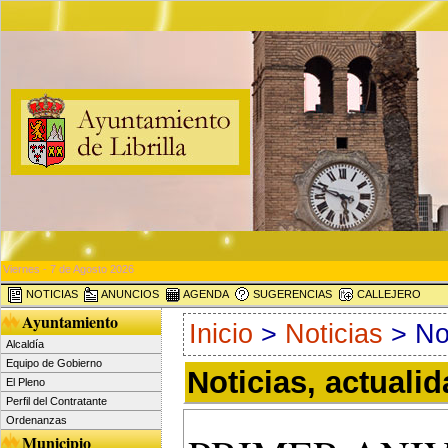
Viernes - 7 de Agosto 2026
NOTICIAS
ANUNCIOS
AGENDA
SUGERENCIAS
CALLEJERO
Ayuntamiento
Inicio
>
Noticias
> Not
Alcaldía
Equipo de Gobierno
Noticias, actuali
El Pleno
Perfil del Contratante
Ordenanzas
Municipio