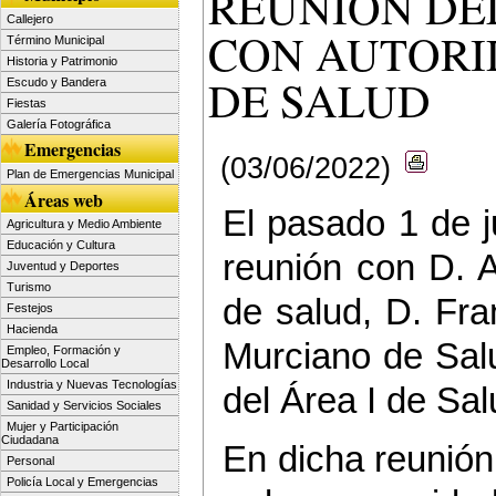
REUNIÓN DE
Callejero
CON AUTORI
Término Municipal
Historia y Patrimonio
DE SALUD
Escudo y Bandera
Fiestas
Galería Fotográfica
Emergencias
(03/06/2022)
Plan de Emergencias Municipal
Áreas web
El pasado 1 de 
Agricultura y Medio Ambiente
Educación y Cultura
reunión con D. A
Juventud y Deportes
Turismo
de salud, D. Fra
Festejos
Hacienda
Murciano de Sal
Empleo, Formación y
Desarrollo Local
Industria y Nuevas Tecnologías
del Área I de Sal
Sanidad y Servicios Sociales
Mujer y Participación
Ciudadana
En dicha reunión
Personal
Policía Local y Emergencias