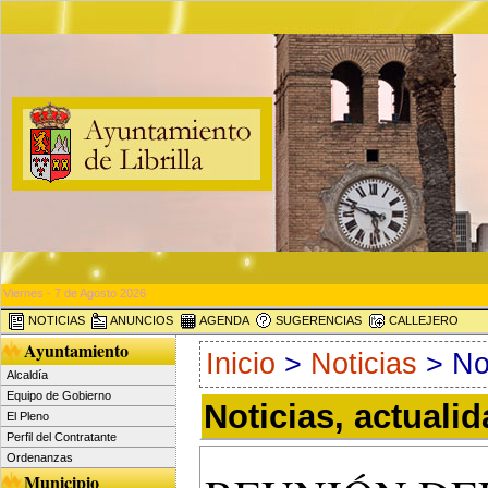
Viernes - 7 de Agosto 2026
NOTICIAS
ANUNCIOS
AGENDA
SUGERENCIAS
CALLEJERO
Ayuntamiento
Inicio
>
Noticias
> Not
Alcaldía
Equipo de Gobierno
Noticias, actuali
El Pleno
Perfil del Contratante
Ordenanzas
Municipio