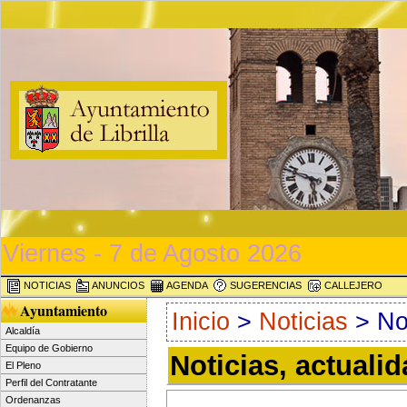
Viernes - 7 de Agosto 2026
NOTICIAS
ANUNCIOS
AGENDA
SUGERENCIAS
CALLEJERO
Ayuntamiento
Inicio
>
Noticias
> Not
Alcaldía
Equipo de Gobierno
Noticias, actuali
El Pleno
Perfil del Contratante
Ordenanzas