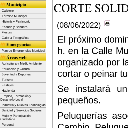
CORTE SOLI
Municipio
Callejero
Término Municipal
Historia y Patrimonio
(08/06/2022)
Escudo y Bandera
Fiestas
El próximo doming
Galería Fotográfica
Emergencias
h. en la Calle Mu
Plan de Emergencias Municipal
Áreas web
organizado por l
Agricultura y Medio Ambiente
Educación y Cultura
cortar o peinar tu
Juventud y Deportes
Turismo
Festejos
Se instalará un
Hacienda
Empleo, Formación y
pequeños.
Desarrollo Local
Industria y Nuevas Tecnologías
Sanidad y Servicios Sociales
Peluquerías aso
Mujer y Participación
Ciudadana
Cambio, Peluque
Personal