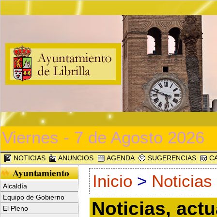
Viernes - 7 de Agosto 2026
NOTICIAS
ANUNCIOS
AGENDA
SUGERENCIAS
CA
Ayuntamiento
Inicio
>
Noticias
Alcaldía
Equipo de Gobierno
Noticias, act
El Pleno