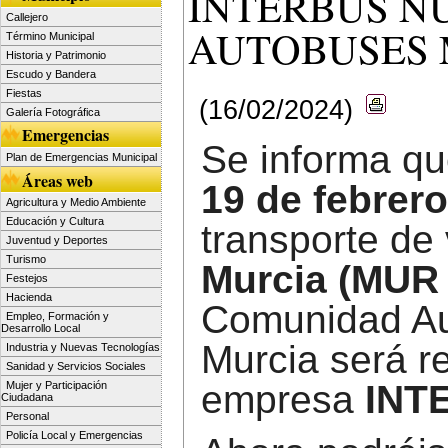
INTERBUS N
Callejero
AUTOBUSES 
Término Municipal
Historia y Patrimonio
Escudo y Bandera
Fiestas
(16/02/2024)
Galería Fotográfica
Emergencias
Se informa qu
Plan de Emergencias Municipal
Áreas web
19 de febrero
Agricultura y Medio Ambiente
Educación y Cultura
transporte de 
Juventud y Deportes
Turismo
Murcia (MUR
Festejos
Hacienda
Comunidad Au
Empleo, Formación y
Desarrollo Local
Murcia será re
Industria y Nuevas Tecnologías
Sanidad y Servicios Sociales
empresa
INT
Mujer y Participación
Ciudadana
Personal
Policía Local y Emergencias