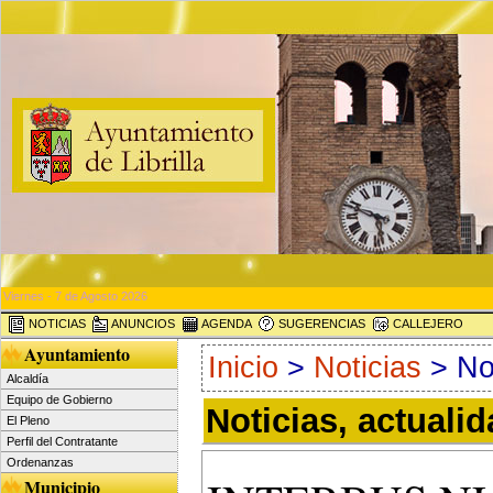
Viernes - 7 de Agosto 2026
NOTICIAS
ANUNCIOS
AGENDA
SUGERENCIAS
CALLEJERO
Ayuntamiento
Inicio
>
Noticias
> Not
Alcaldía
Equipo de Gobierno
Noticias, actuali
El Pleno
Perfil del Contratante
Ordenanzas
Municipio