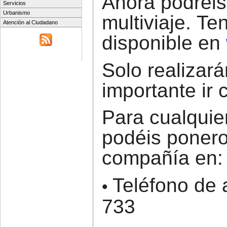
Ahora podréis 
Servicios
Urbanismo
multiviaje.
Ten
Atención al Ciudadano
disponible en
Solo realizará
importante ir 
Para cualquie
podéis ponero
compañía en:
Teléfono de 
•
733