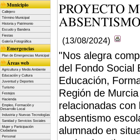
PROYECTO M
Municipio
Callejero
ABSENTISMO
Término Municipal
Historia y Patrimonio
Escudo y Bandera
Fiestas
(13/08/2024)
Galería Fotográfica
Emergencias
"Nos alegra compa
Plan de Emergencias Municipal
Áreas web
del Fondo Social 
Agricultura y Medio Ambiente
Educación y Cultura
Educación, Forma
Juventud y Deportes
Turismo
Región de Murcia 
Festejos
Hacienda
relacionadas con 
Empleo, Formación y
Desarrollo Local
absentismo escola
Industria y Nuevas Tecnologías
Sanidad y Servicios Sociales
alumnado en situa
Mujer y Participación
Ciudadana
Personal