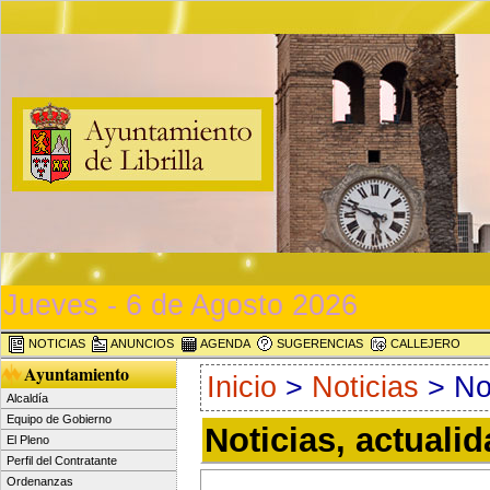
Jueves - 6 de Agosto 2026
NOTICIAS
ANUNCIOS
AGENDA
SUGERENCIAS
CALLEJERO
Ayuntamiento
Inicio
>
Noticias
> Not
Alcaldía
Equipo de Gobierno
Noticias, actuali
El Pleno
Perfil del Contratante
Ordenanzas