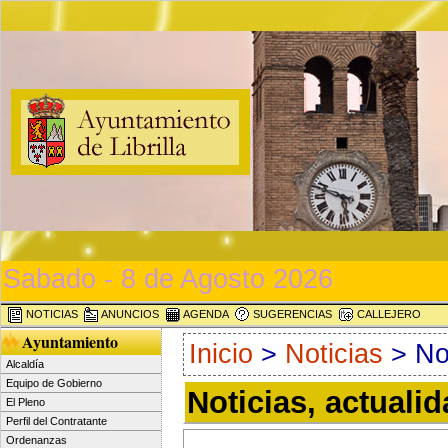
Sabado - 8 de Agosto 2026
NOTICIAS
ANUNCIOS
AGENDA
SUGERENCIAS
CALLEJERO
Ayuntamiento
Inicio
>
Noticias
> Not
Alcaldía
Equipo de Gobierno
Noticias, actuali
El Pleno
Perfil del Contratante
Ordenanzas