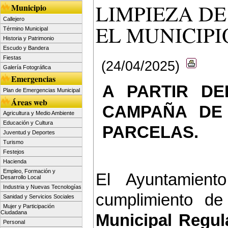
LIMPIEZA DE
Municipio
Callejero
EL MUNICIPI
Término Municipal
Historia y Patrimonio
Escudo y Bandera
Fiestas
(24/04/2025)
Galería Fotográfica
Emergencias
A PARTIR DE
Plan de Emergencias Municipal
Áreas web
CAMPAÑA DE 
Agricultura y Medio Ambiente
Educación y Cultura
PARCELAS.
Juventud y Deportes
Turismo
Festejos
Hacienda
Empleo, Formación y
El Ayuntamient
Desarrollo Local
Industria y Nuevas Tecnologías
cumplimiento de
Sanidad y Servicios Sociales
Mujer y Participación
Ciudadana
Municipal Regul
Personal