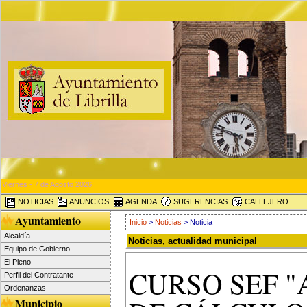
Viernes - 7 de Agosto 2026
NOTICIAS
ANUNCIOS
AGENDA
SUGERENCIAS
CALLEJERO
Ayuntamiento
Inicio
>
Noticias
> Noticia
Alcaldía
Noticias, actualidad municipal
Equipo de Gobierno
El Pleno
CURSO SEF "
Perfil del Contratante
Ordenanzas
Municipio