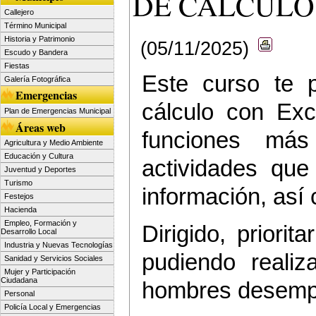
DE CÁLCULO 
Callejero
Término Municipal
Historia y Patrimonio
(05/11/2025)
Escudo y Bandera
Fiestas
Este curso te p
Galería Fotográfica
Emergencias
cálculo con Exc
Plan de Emergencias Municipal
Áreas web
funciones más
Agricultura y Medio Ambiente
Educación y Cultura
actividades que
Juventud y Deportes
Turismo
información, así
Festejos
Hacienda
Empleo, Formación y
Dirigido, priori
Desarrollo Local
Industria y Nuevas Tecnologías
pudiendo reali
Sanidad y Servicios Sociales
Mujer y Participación
Ciudadana
hombres desempl
Personal
Policía Local y Emergencias