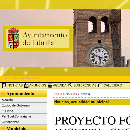
Lunes - 10 de Agosto 2026
NOTICIAS
ANUNCIOS
AGENDA
SUGERENCIAS
CALLEJERO
Ayuntamiento
Inicio
>
Noticias
> Noticia
Alcaldía
Noticias, actualidad municipal
Equipo de Gobierno
El Pleno
PROYECTO F
Perfil del Contratante
Ordenanzas
Municipio