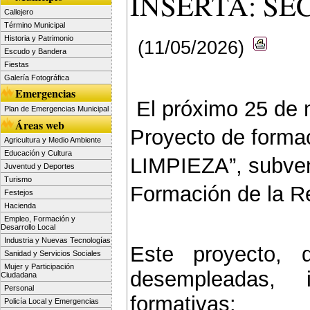
INSERTA: SE
Callejero
Término Municipal
Historia y Patrimonio
(11/05/2026)
Escudo y Bandera
Fiestas
Galería Fotográfica
Emergencias
El próximo 25 de m
Plan de Emergencias Municipal
Áreas web
Proyecto de form
Agricultura y Medio Ambiente
Educación y Cultura
LIMPIEZA”, subven
Juventud y Deportes
Turismo
Formación de la R
Festejos
Hacienda
Empleo, Formación y
Desarrollo Local
Industria y Nuevas Tecnologías
Este proyecto, d
Sanidad y Servicios Sociales
Mujer y Participación
desempleadas, 
Ciudadana
Personal
formativas:
Policía Local y Emergencias