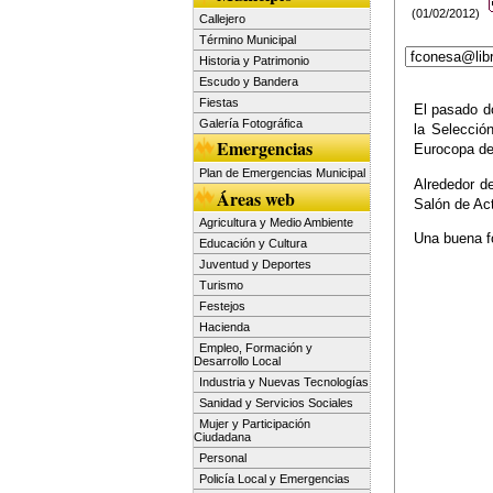
(01/02/2012)
Callejero
Término Municipal
Historia y Patrimonio
Escudo y Bandera
Fiestas
El pasado d
Galería Fotográfica
la Selecció
Emergencias
Eurocopa de
Plan de Emergencias Municipal
Alrededor d
Áreas web
Salón de Act
Agricultura y Medio Ambiente
Una buena fo
Educación y Cultura
Juventud y Deportes
Turismo
Festejos
Hacienda
Empleo, Formación y
Desarrollo Local
Industria y Nuevas Tecnologías
Sanidad y Servicios Sociales
Mujer y Participación
Ciudadana
Personal
Policía Local y Emergencias