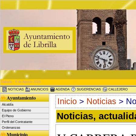
Sabado - 8 de Agosto 2026
NOTICIAS
ANUNCIOS
AGENDA
SUGERENCIAS
CALLEJERO
Ayuntamiento
Inicio
>
Noticias
> Not
Alcaldía
Equipo de Gobierno
Noticias, actuali
El Pleno
Perfil del Contratante
Ordenanzas
Municipio