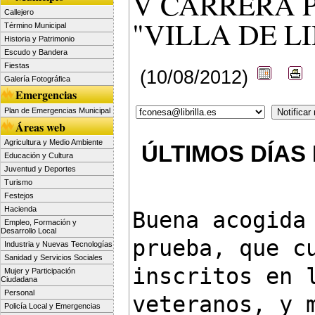
V CARRERA 
Callejero
"VILLA DE L
Término Municipal
Historia y Patrimonio
Escudo y Bandera
Fiestas
(10/08/2012)
Galería Fotográfica
Emergencias
Plan de Emergencias Municipal
Áreas web
Agricultura y Medio Ambiente
ÚLTIMOS DÍAS 
Educación y Cultura
Juventud y Deportes
Turismo
Festejos
Hacienda
Buena acogida 
Empleo, Formación y
Desarrollo Local
prueba, que cu
Industria y Nuevas Tecnologías
Sanidad y Servicios Sociales
inscritos en l
Mujer y Participación
Ciudadana
Personal
veteranos, y m
Policía Local y Emergencias