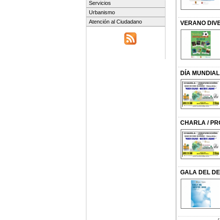
Servicios
Urbanismo
Atención al Ciudadano
VERANO DIV
DÍA MUNDIAL
CHARLA / PR
GALA DEL DEP