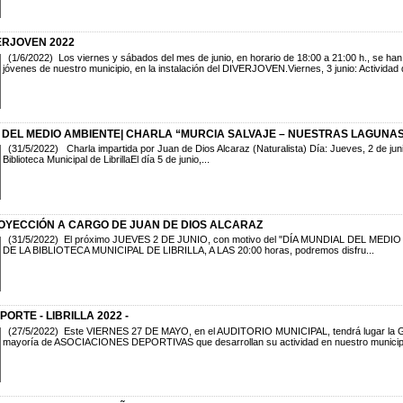
ERJOVEN 2022
(1/6/2022) Los viernes y sábados del mes de junio, en horario de 18:00 a 21:00 h., se han 
jóvenes de nuestro municipio, en la instalación del DIVERJOVEN.Viernes, 3 junio: Actividad de
 DEL MEDIO AMBIENTE| CHARLA “MURCIA SALVAJE – NUESTRAS LAGUNA
(31/5/2022) Charla impartida por Juan de Dios Alcaraz (Naturalista) Día: Jueves, 2 de jun
Biblioteca Municipal de LibrillaEl día 5 de junio,...
OYECCIÓN A CARGO DE JUAN DE DIOS ALCARAZ
(31/5/2022) El próximo JUEVES 2 DE JUNIO, con motivo del "DÍA MUNDIAL DEL MEDIO
DE LA BIBLIOTECA MUNICIPAL DE LIBRILLA, A LAS 20:00 horas, podremos disfru...
ORTE - LIBRILLA 2022 -
(27/5/2022) Este VIERNES 27 DE MAYO, en el AUDITORIO MUNICIPAL, tendrá lugar la GA
mayoría de ASOCIACIONES DEPORTIVAS que desarrollan su actividad en nuestro municipio