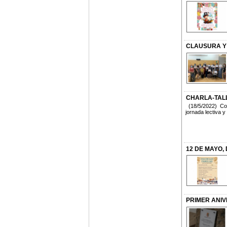
CLAUSURA Y
CHARLA-TAL
(18/5/2022) Con 
jornada lectiva y
12 DE MAYO, 
PRIMER ANI