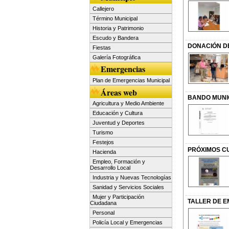
Callejero
Término Municipal
Historia y Patrimonio
Escudo y Bandera
DONACIÓN DE
Fiestas
Galería Fotográfica
Emergencias
Plan de Emergencias Municipal
Áreas web
BANDO MUNIC
Agricultura y Medio Ambiente
Educación y Cultura
Juventud y Deportes
Turismo
Festejos
PRÓXIMOS CU
Hacienda
Empleo, Formación y
Desarrollo Local
Industria y Nuevas Tecnologías
Sanidad y Servicios Sociales
Mujer y Participación
TALLER DE 
Ciudadana
Personal
Policía Local y Emergencias