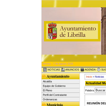
Viernes - 7 de Agosto 2026
NOTICIAS
ANUNCIOS
AGENDA
SUG
Ayuntamiento
Inicio
> Noticias
Alcaldía
Actualidad Mu
Equipo de Gobierno
El Pleno
Palabra
Perfil del Contratante
Ordenanzas
REUNIÓN DEL
Municipio