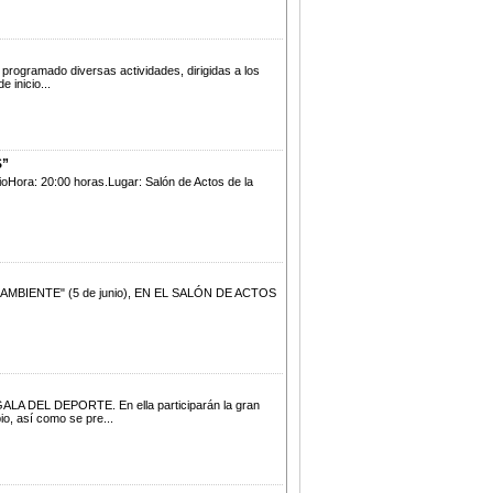
programado diversas actividades, dirigidas a los
 inicio...
S”
ioHora: 20:00 horas.Lugar: Salón de Actos de la
 AMBIENTE" (5 de junio), EN EL SALÓN DE ACTOS
LA DEL DEPORTE. En ella participarán la gran
, así como se pre...