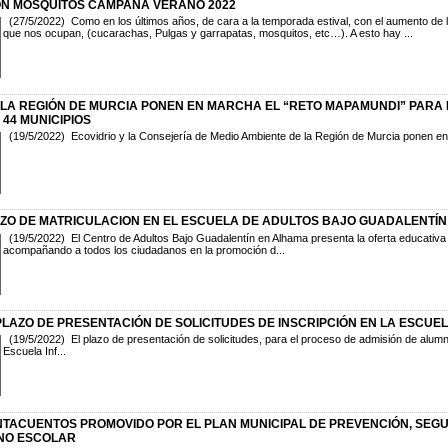
ÓN MOSQUITOS CAMPAÑA VERANO 2022
(27/5/2022) Como en los últimos años, de cara a la temporada estival, con el aumento de l
que nos ocupan, (cucarachas, Pulgas y garrapatas, mosquitos, etc…). A esto hay ...
 LA REGIÓN DE MURCIA PONEN EN MARCHA EL “RETO MAPAMUNDI” PARA
 44 MUNICIPIOS
(19/5/2022) Ecovidrio y la Consejería de Medio Ambiente de la Región de Murcia ponen en
ZO DE MATRICULACION EN EL ESCUELA DE ADULTOS BAJO GUADALENTÍN
(19/5/2022) El Centro de Adultos Bajo Guadalentín en Alhama presenta la oferta educativ
acompañando a todos los ciudadanos en la promoción d...
PLAZO DE PRESENTACIÓN DE SOLICITUDES DE INSCRIPCIÓN EN LA ESCUELA
(19/5/2022) El plazo de presentación de solicitudes, para el proceso de admisión de alum
Escuela Inf...
TACUENTOS PROMOVIDO POR EL PLAN MUNICIPAL DE PREVENCIÓN, SEGU
NO ESCOLAR