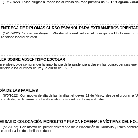
(19/5/2022) Taller dirigido a todos los alumnos de 2º de primaria del CEIP "Sagrado Corazón 
 ENTREGA DE DIPLOMAS CURSO ESPAÑOL PARA EXTRANJEROS ORIENTAD
(19/5/2022) Asociación Proyecto Abraham ha realizado en el municipio de Librilla una forma
actividad laboral de aten...
LER SOBRE ABSENTISMO ESCOLAR
el objetivo de comprender la importancia de la asistencia a clase y las consecuencias que tie
 dirigido a los alumnos de 1º y 2º curso de ESO d...
DÍA DE LAS FAMILIAS
(9/5/2022) Con motivo del día de las familias, el jueves 12 de Mayo, desde el programa "J
en Librilla, se llevarán a cabo diferentes actividades a lo largo del día ...
VERSARIO COLOCACIÓN MONOLITO Y PLACA HOMENAJE VÍCTIMAS DEL HO
(5/5/2022) Con motivo del primer aniversario de la colocación del Monolito y Placa homena
especial a los dos librillanos deport...