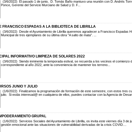
(3/6/2022) El pasado 1 de junio, D. Tomás Baño mantuvo una reunión con D. Andrés Torren
Ponce, Gerente del Servicio Murciano de Salud y D. F...
 FRANCISCO ESPADAS A LA BIBLIOTECA DE LIBRILLA
(3/6/2022) Desde el Ayuntamiento de Librilla queremos agradecer a Francisco Espadas Her
Municipal de tres ejemplares de su última obra “A salto de mata”. ...
IPAL INFORMATIVO LIMPIEZA DE SOLARES 2022
(3/6/2022) Siendo inminente la temporada estival, se recuerda a los vecinos el comienzo 
correspondiente al año 2022, ante la conveniencia de mantener los terreno...
RSOS JUNIO Y JULIO
(1/6/2022) Finalizamos la programación de formación de este semestre, con estos tres cur
julio. Si estás interesad@ en cualquiera de ellos, puedes contactar con la Agencia de Desar.
EMPODERAMIENTO GRUPAL
(1/6/2022) Servicios Sociales del Ayuntamiento de Librilla, os invita este viernes día 3 de j
gestión emocional ante las situaciones de vulnerabilidad derivadas de la crisis COVID....