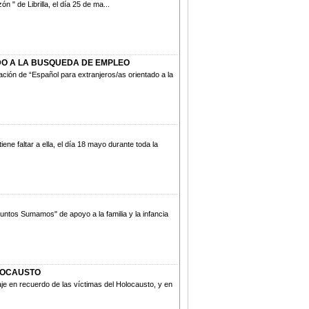
" de Librilla, el día 25 de ma...
O A LA BUSQUEDA DE EMPLEO
ción de “Español para extranjeros/as orientado a la
ne faltar a ella, el día 18 mayo durante toda la
untos Sumamos" de apoyo a la familia y la infancia
LOCAUSTO
je en recuerdo de las víctimas del Holocausto, y en