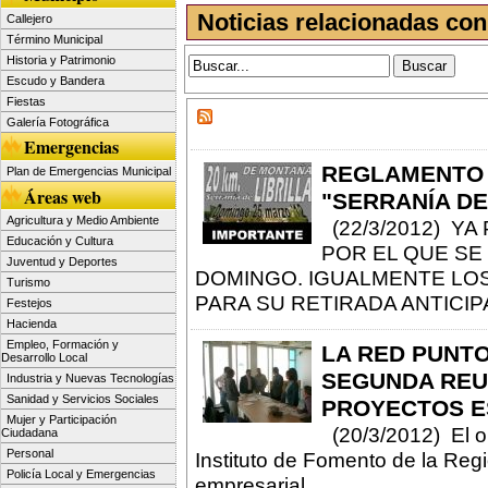
Noticias relacionadas con
Callejero
Término Municipal
Historia y Patrimonio
Escudo y Bandera
Fiestas
Galería Fotográfica
Emergencias
REGLAMENTO 
Plan de Emergencias Municipal
Áreas web
"SERRANÍA DE
Agricultura y Medio Ambiente
(22/3/2012) Y
Educación y Cultura
POR EL QUE SE
Juventud y Deportes
DOMINGO. IGUALMENTE LOS
Turismo
PARA SU RETIRADA ANTICIP
Festejos
Hacienda
Empleo, Formación y
LA RED PUNTO
Desarrollo Local
SEGUNDA REU
Industria y Nuevas Tecnologías
Sanidad y Servicios Sociales
PROYECTOS E
Mujer y Participación
(20/3/2012) El ob
Ciudadana
Personal
Instituto de Fomento de la Regi
Policía Local y Emergencias
empresarial.