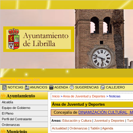
Viernes - 7 de Agosto 2026
NOTICIAS
ANUNCIOS
AGENDA
SUGERENCIAS
CALLEJERO
Ayuntamiento
Inicio
>
Area de Juventud y Deportes
> Noticias
Alcaldía
Área de Juventud y Deportes
Equipo de Gobierno
Concejalía de
DINAMIZACIÓN CULTURAL, 
El Pleno
Perfil del Contratante
Areas:
Educación y Cultura
|
Juventud y Deportes
|
Tur
Ordenanzas
Actualidad
|
Ordenanzas
|
Tablón
|
Agenda
Municipio