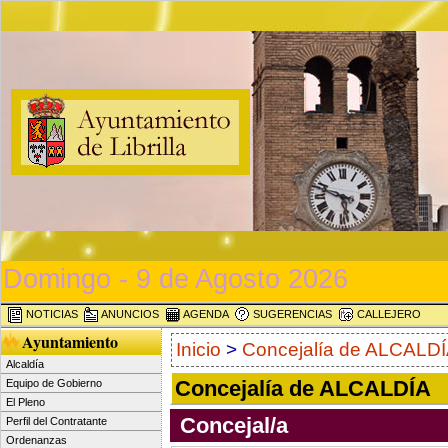
Domingo - 9 de Agosto 2026
NOTICIAS
ANUNCIOS
AGENDA
SUGERENCIAS
CALLEJERO
Ayuntamiento
Inicio
>
Concejalía de ALCALD
Alcaldía
Concejalía de ALCALDÍA
Equipo de Gobierno
El Pleno
Concejal/a
Perfil del Contratante
Ordenanzas