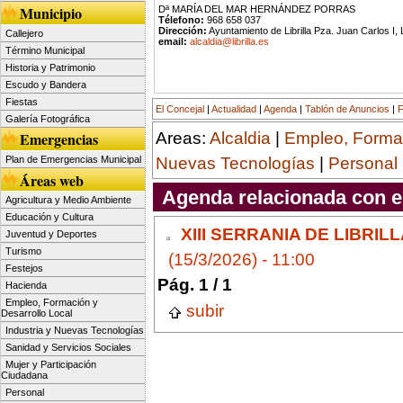
Municipio
Dª MARÍA DEL MAR HERNÁNDEZ PORRAS
Télefono:
968 658 037
Dirección:
Ayuntamiento de Librilla Pza. Juan Carlos I, 
Callejero
email:
alcaldia@librilla.es
Término Municipal
Historia y Patrimonio
Escudo y Bandera
Fiestas
El Concejal
|
Actualidad
|
Agenda
|
Tablón de Anuncios
|
F
Galería Fotográfica
Areas:
Alcaldia
|
Empleo, Formac
Emergencias
Nuevas Tecnologías
|
Personal
Plan de Emergencias Municipal
Áreas web
Agenda relacionada con e
Agricultura y Medio Ambiente
Educación y Cultura
XIII SERRANIA DE LIBRI
Juventud y Deportes
Turismo
(15/3/2026) - 11:00
Festejos
Pág. 1 / 1
Hacienda
Empleo, Formación y
subir
Desarrollo Local
Industria y Nuevas Tecnologías
Sanidad y Servicios Sociales
Mujer y Participación
Ciudadana
Personal