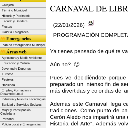
CARNAVAL DE LIBR
Callejero
Término Municipal
Historia y Patrimonio
Escudo y Bandera
(22/01/2026)
Fiestas
Galería Fotográfica
PROGRAMACIÓN COMPLETA 
Emergencias
Plan de Emergencias Municipal
Ya tienes pensado de qué te va
Áreas web
Agricultura y Medio Ambiente
Aún no? 🙄
Educación y Cultura
Juventud y Deportes
Turismo
Pues ve decidiéndote porque 
Festejos
preparado un intenso fin de se
Hacienda
más divertidas y coloridas del a
Empleo, Formación y
Desarrollo Local
Industria y Nuevas Tecnologías
Además este Carnaval llega c
Sanidad y Servicios Sociales
tradiciones. Como punto de pa
Mujer y Participación
Ciudadana
Cerón Aledo nos impartirá una
Personal
Historia del Arte". Además vo
Policía Local y Emergencias