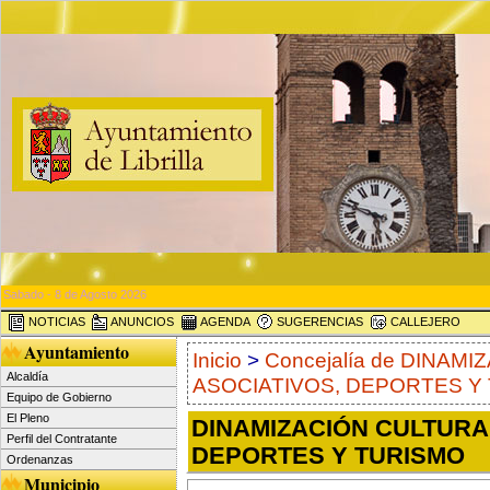
Sabado - 8 de Agosto 2026
NOTICIAS
ANUNCIOS
AGENDA
SUGERENCIAS
CALLEJERO
Ayuntamiento
Inicio
>
Concejalía de DINAM
Alcaldía
ASOCIATIVOS, DEPORTES Y
Equipo de Gobierno
El Pleno
DINAMIZACIÓN CULTURA
Perfil del Contratante
DEPORTES Y TURISMO
Ordenanzas
Municipio