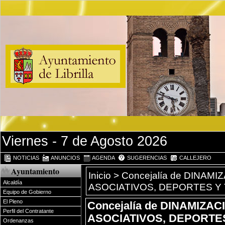
Viernes - 7 de Agosto 2026
NOTICIAS
ANUNCIOS
AGENDA
SUGERENCIAS
CALLEJERO
Ayuntamiento
Inicio
>
Concejalía de DINAM
Alcaldía
ASOCIATIVOS, DEPORTES Y
Equipo de Gobierno
El Pleno
Concejalía de DINAMIZA
Perfil del Contratante
ASOCIATIVOS, DEPORTE
Ordenanzas