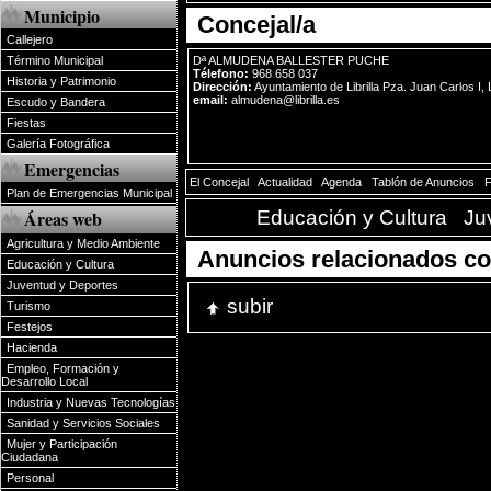
Municipio
Concejal/a
Callejero
Término Municipal
Dª ALMUDENA BALLESTER PUCHE
Télefono:
968 658 037
Historia y Patrimonio
Dirección:
Ayuntamiento de Librilla Pza. Juan Carlos I, 
email:
almudena@librilla.es
Escudo y Bandera
Fiestas
Galería Fotográfica
Emergencias
El Concejal
|
Actualidad
|
Agenda
|
Tablón de Anuncios
|
F
Plan de Emergencias Municipal
Areas:
Educación y Cultura
|
Ju
Áreas web
Agricultura y Medio Ambiente
Anuncios relacionados co
Educación y Cultura
Juventud y Deportes
subir
Turismo
Festejos
Hacienda
Empleo, Formación y
Desarrollo Local
Industria y Nuevas Tecnologías
Sanidad y Servicios Sociales
Mujer y Participación
Ciudadana
Personal