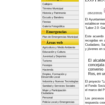
Callejero
Término Municipal
Historia y Patrimonio
(05/12/2019)
Escudo y Bandera
El Ayuntamient
Fiestas
establecer mec
Galería Fotográfica
“Labor 2.0: Ga
Emergencias
Este acuerdo 
Plan de Emergencias Municipal
recogidas en 
Áreas web
Ciudadano, San
Agricultura y Medio Ambiente
y jóvenes en s
Educación y Cultura
Juventud y Deportes
El alcald
Turismo
concejala
Festejos
convenio 
Hacienda
Ros, en un
Empleo, Formación y
Desarrollo Local
El proyecto “L
Industria y Nuevas Tecnologías
el Fondo Socia
Sanidad y Servicios Sociales
el marco del 
Mujer y Participación
Ciudadana
Personal
Los procesos 
Policía Local y Emergencias
respuesta coo