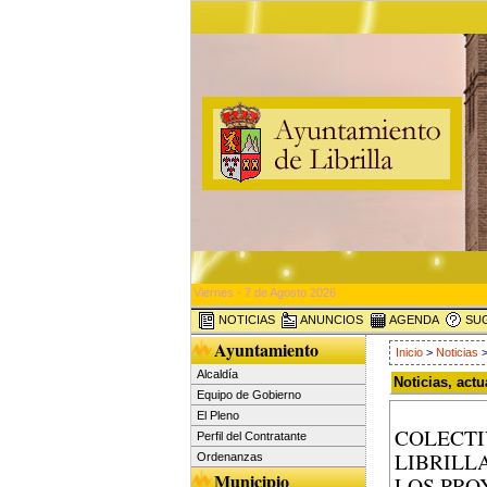
Viernes - 7 de Agosto 2026
NOTICIAS
ANUNCIOS
AGENDA
SUG
Ayuntamiento
Inicio
>
Noticias
>
Alcaldía
Noticias, act
Equipo de Gobierno
El Pleno
COLECTI
Perfil del Contratante
LIBRILL
Ordenanzas
Municipio
LOS PRO