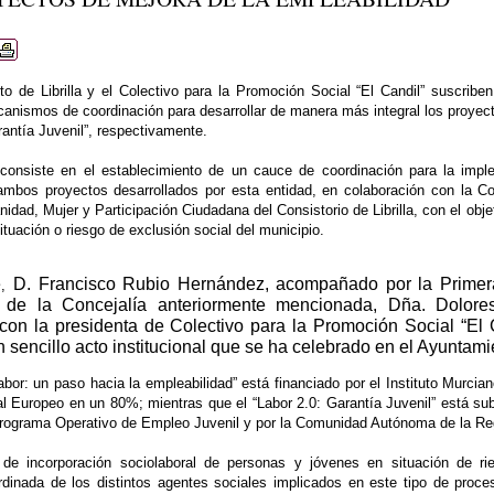
o de Librilla y el Colectivo para la Promoción Social “El Candil” suscribe
anismos de coordinación para desarrollar de manera más integral los proyect
rantía Juvenil”, respectivamente.
consiste en el establecimiento de un cauce de coordinación para la imple
ambos proyectos desarrollados por esta entidad, en colaboración con la Con
idad, Mujer y Participación Ciudadana del Consistorio de Librilla, con el obj
ituación o riesgo de exclusión social del municipio.
e
D. Francisco Rubio Hernández,
acompañado por la Primera
,
 de la Concejalía anteriormente mencionada, Dña. Dolores
con la presidenta de Colectivo para la Promoción Social “El
 sencillo acto institucional que se ha celebrado en el Ayuntamie
abor: un paso hacia la empleabilidad” está financiado por el Instituto Murc
l Europeo en un 80%; mientras que el “Labor 2.0: Garantía Juvenil” está s
Programa Operativo de Empleo Juvenil y por la Comunidad Autónoma de la Re
de incorporación sociolaboral de personas y jóvenes en situación de ri
rdinada de los distintos agentes sociales implicados en este tipo de proce