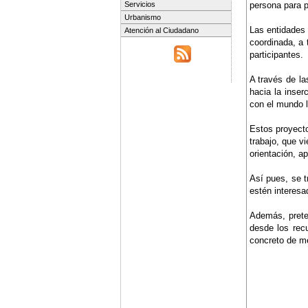
persona para p
Servicios
Urbanismo
Las entidades
Atención al Ciudadano
coordinada, a 
participantes.
A través de la
hacia la inser
con el mundo l
Estos proyecto
trabajo, que v
orientación, a
Así pues, se tr
estén interesa
Además, prete
desde los rec
concreto de mej