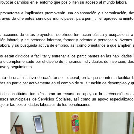
rovocar cambios en el entorno que posibiliten su acceso al mundo laboral.
 promotoras e implicadas promoverán una colaboración y sincronización, d
través de diferentes servicios municipales, para permitir el aprovechamiento
s acciones de estos proyectos, se ofrece formación básica y ocupacional a
ción laboral; y se pretende informar, formar y orientar a personas y jóven
aboral y su búsqueda activa de empleo, así como orientarlos a que amplíen 
s están dirigidos a facilitar y entrenar a los participantes en las habilidad
iene complementado por el diseño de itinerarios individuales de inserción, desa
poyo y seguimiento.
ata de una iniciativa de carácter sociolaboral, en la que se intenta facilitar
das en participar activamente en el cambio de su situación de desempleo y qu
nde constituirse también como un recurso de apoyo a la intervención socia
ursos municipales de Servicios Sociales, así como un apoyo especializado a
orar las posibilidades laborales de los beneficiarios.