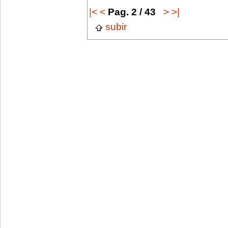
|<
<
Pag. 2 / 43
>
>|
subir