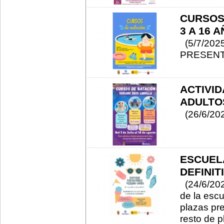
CURSOS 
3 A 16 
(5/7/202
PRESENT
ACTIVID
ADULTOS
(26/6/20
ESCUELA
DEFINIT
(24/6/2025
de la esc
plazas pre
resto de p