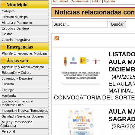
Actualidad
|
Ordenanzas
|
Tablón
|
Agenda
Municipio
Noticias relacionadas con
Callejero
Término Municipal
Historia y Patrimonio
Escudo y Bandera
Fiestas
Galería Fotográfica
Emergencias
LISTADO
Plan de Emergencias Municipal
Áreas web
AULA MA
Agricultura y Medio Ambiente
DICIEMB
Educación y Cultura
(4/9/202
Juventud y Deportes
EL AULA 
Turismo
MATINAL 
Festejos
Hacienda
CONVOCATORIA DEL SORTE
Empleo, Formación y
Desarrollo Local
AULA MA
Industria y Nuevas Tecnologías
Sanidad y Servicios Sociales
SAGRADO
Mujer y Participación
(28/8/20
Ciudadana
Personal