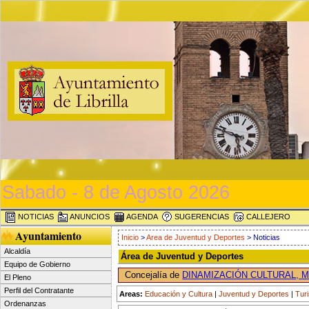
Sabado - 8 de Agosto 2026
NOTICIAS
ANUNCIOS
AGENDA
SUGERENCIAS
CALLEJERO
Ayuntamiento
Inicio
>
Area de Juventud y Deportes
> Noticias
Alcaldía
Área de Juventud y Deportes
Equipo de Gobierno
Concejalía de
DINAMIZACIÓN CULTURAL, 
El Pleno
Perfil del Contratante
Areas:
Educación y Cultura
|
Juventud y Deportes
|
Tur
Ordenanzas