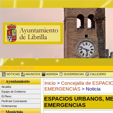
Lunes - 10 de Agosto 2026
NOTICIAS
ANUNCIOS
AGENDA
SUGERENCIAS
CALLEJERO
Ayuntamiento
Inicio
>
Concejalía de ESPAC
Alcaldía
EMERGENCIAS
> Noticia
Equipo de Gobierno
El Pleno
ESPACIOS URBANOS, MED
Perfil del Contratante
EMERGENCIAS
Ordenanzas
Municipio