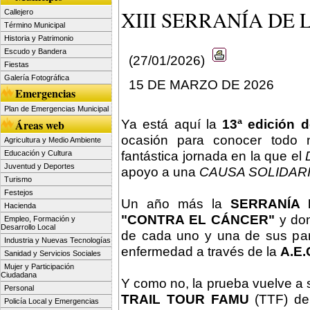
XIII SERRANÍA DE 
Callejero
Término Municipal
Historia y Patrimonio
Escudo y Bandera
(27/01/2026)
Fiestas
Galería Fotográfica
15 DE MARZO DE 2026
Emergencias
Plan de Emergencias Municipal
Ya está aquí la
13ª edición 
Áreas web
ocasión para conocer todo n
Agricultura y Medio Ambiente
fantástica jornada en la que el
Educación y Cultura
Juventud y Deportes
apoyo a una
CAUSA SOLIDAR
Turismo
Festejos
Un año más la
SERRANÍA 
Hacienda
"CONTRA EL CÁNCER"
y don
Empleo, Formación y
Desarrollo Local
de cada uno y una de sus parti
Industria y Nuevas Tecnologías
enfermedad a través de la
A.E.
Sanidad y Servicios Sociales
Mujer y Participación
Ciudadana
Y como no, la prueba vuelve a 
Personal
TRAIL TOUR FAMU
(TTF) de
Policía Local y Emergencias